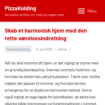
Videre
PizzaKolding
til
Menu
De bedste artikler om mad og meget mere.
indhold
Skab et harmonisk hjem med den
rette værelsesindretning
Boligindretning
6. juli 2025
Admin
Når du skal indrette dit hjem, er det vigtigt at starte med
en grundig planlægning. Overvej rummets funktion, og
hvordan du bedst kan udnytte pladsen. Tænk over, hvilke
møbler der passer til rummet, og hvordan de kan
arrangeres for at skabe en harmonisk helhed. Det er
også vigtigt at tage højde for lysindfaldet, da dette kan
påvirke både stemningen og funktionaliteten i rummet.