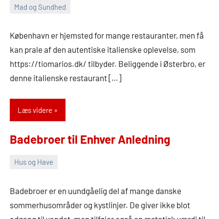
Mad og Sundhed
10.
Admin
april
København er hjemsted for mange restauranter, men få
2026
kan prale af den autentiske italienske oplevelse, som
https://tiomarios.dk/ tilbyder. Beliggende i Østerbro, er
denne italienske restaurant […]
Læs videre
Badebroer til Enhver Anledning
Hus og Have
31.
Admin
marts
Badebroer er en uundgåelig del af mange danske
2026
sommerhusområder og kystlinjer. De giver ikke blot
adgang til vandet, men tilføjer også en æstetisk værdi til