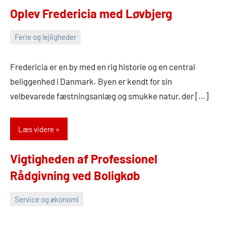
Oplev Fredericia med Løvbjerg
Ferie og lejligheder
26.
Admin
februar
Fredericia er en by med en rig historie og en central
2026
beliggenhed i Danmark. Byen er kendt for sin
velbevarede fæstningsanlæg og smukke natur, der […]
Læs videre
Vigtigheden af Professionel
Rådgivning ved Boligkøb
Service og økonomi
24.
Admin
februar