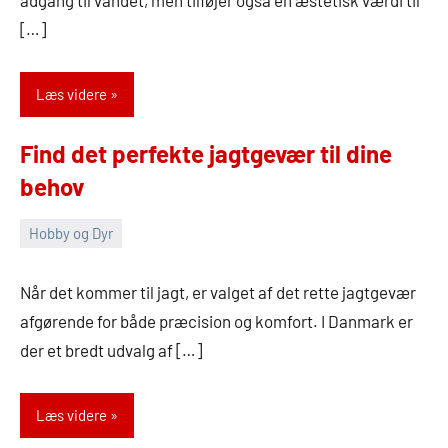
[…]
Læs videre
Find det perfekte jagtgevær til dine
behov
Hobby og Dyr
8.
Admin
marts
Når det kommer til jagt, er valget af det rette jagtgevær
2026
afgørende for både præcision og komfort. I Danmark er
der et bredt udvalg af […]
Læs videre