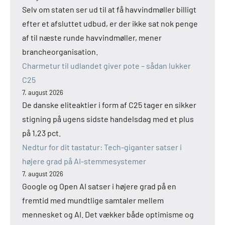
Selv om staten ser ud til at få havvindmøller billigt
efter et afsluttet udbud, er der ikke sat nok penge
af til næste runde havvindmøller, mener
brancheorganisation.
Charmetur til udlandet giver pote – sådan lukker
C25
7. august 2026
De danske eliteaktier i form af C25 tager en sikker
stigning på ugens sidste handelsdag med et plus
på 1,23 pct.
Nedtur for dit tastatur: Tech-giganter satser i
højere grad på AI-stemmesystemer
7. august 2026
Google og Open AI satser i højere grad på en
fremtid med mundtlige samtaler mellem
mennesket og AI. Det vækker både optimisme og