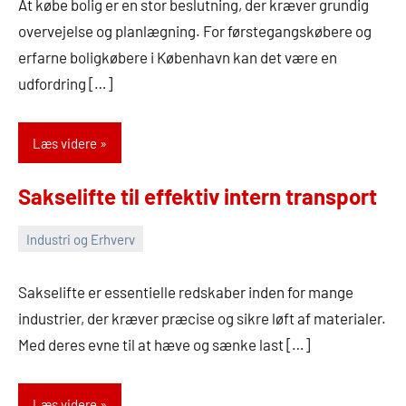
At købe bolig er en stor beslutning, der kræver grundig
2026
overvejelse og planlægning. For førstegangskøbere og
erfarne boligkøbere i København kan det være en
udfordring […]
Læs videre
Sakselifte til effektiv intern transport
Industri og Erhverv
14.
Admin
februar
Sakselifte er essentielle redskaber inden for mange
2026
industrier, der kræver præcise og sikre løft af materialer.
Med deres evne til at hæve og sænke last […]
Læs videre