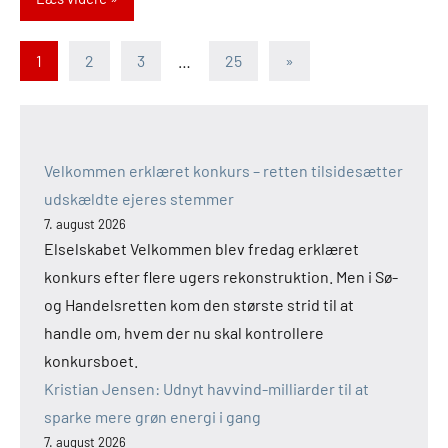
Indlægsinddeling
Næste
1
2
3
…
25
»
indlæg
Velkommen erklæret konkurs – retten tilsidesætter
udskældte ejeres stemmer
7. august 2026
Elselskabet Velkommen blev fredag erklæret
konkurs efter flere ugers rekonstruktion. Men i Sø-
og Handelsretten kom den største strid til at
handle om, hvem der nu skal kontrollere
konkursboet.
Kristian Jensen: Udnyt havvind-milliarder til at
sparke mere grøn energi i gang
7. august 2026