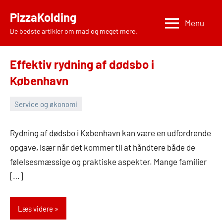
Videre
PizzaKolding
til
Menu
De bedste artikler om mad og meget mere.
indhold
Effektiv rydning af dødsbo i
København
Service og økonomi
24.
Admin
april
Rydning af dødsbo i København kan være en udfordrende
2026
opgave, især når det kommer til at håndtere både de
følelsesmæssige og praktiske aspekter. Mange familier
[…]
Læs videre