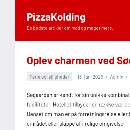
Videre
til
PizzaKolding
indhold
De bedste artikler om mad og meget mere.
Oplev charmen ved Sø
Ferie og lejligheder
13. juni 2025
Admin
Søgaarden er kendt for sin unikke kombinat
faciliteter. Hotellet tilbyder en række værel
Uanset om man er på forretningsrejse eller 
området eller slappe af i rolige omgivelser.