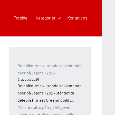
Forside
Kategorier
Kontakt os
Delebilsfirma vil sende selvkørende
biler på vejene i 2027
3. august 2026
Delebilsfirma vil sende selvkørende
biler på vejene i 2027Står det til
delebilsfirmaet Greenmobility...
Milliardstøtte på vej: Alligevel
advarer energikæmpe om muligt