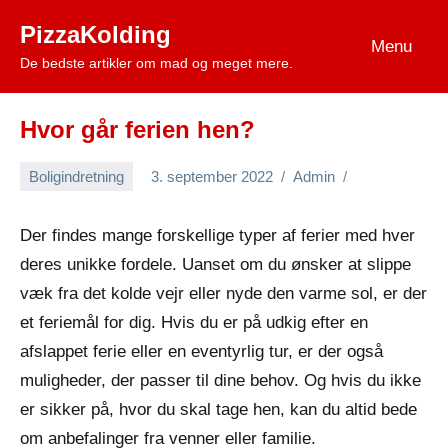
Videre
PizzaKolding
til
Menu
De bedste artikler om mad og meget mere.
indhold
Hvor går ferien hen?
Boligindretning
3. september 2022
Admin
Der findes mange forskellige typer af ferier med hver
deres unikke fordele. Uanset om du ønsker at slippe
væk fra det kolde vejr eller nyde den varme sol, er der
et feriemål for dig. Hvis du er på udkig efter en
afslappet ferie eller en eventyrlig tur, er der også
muligheder, der passer til dine behov. Og hvis du ikke
er sikker på, hvor du skal tage hen, kan du altid bede
om anbefalinger fra venner eller familie.