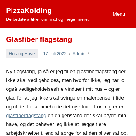
Videre
PizzaKolding
til
Menu
De bedste artikler om mad og meget mere.
indhold
Glasfiber flagstang
Hus og Have
17. juli 2022
Admin
Ny flagstang, ja så er jeg til en glasfiberflagstang der
ikke skal vedligeholdes, men hvorfor ikke, jeg har jo
også vedligeholdelsesfrie vinduer i mit hus – og er
glad for at jeg ikke skal svinge en malerpensel i tide
og utide, for at bibeholde det nye look. For mig er en
glasfiberflagstang
en en genstand der skal pryde min
have, og det behøver jeg ikke at lægge flere
arbejdskræfter i, end at sørge for at den bliver sat op,