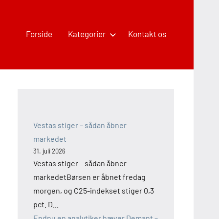
Forside
Kategorier
Kontakt os
Vestas stiger – sådan åbner
markedet
31. juli 2026
Vestas stiger – sådan åbner
markedetBørsen er åbnet fredag
morgen, og C25-indekset stiger 0,3
pct. D...
Endnu en analytiker hæver Demant –