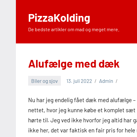
Videre
til
PizzaKolding
indhold
De bedste artikler om mad og meget mere.
Alufælge med dæk
Biler og sjov
13. juli 2022
Admin
Nu har jeg endelig fået dæk med alufælge – m
nettet, hvor jeg kunne købe et komplet sæt 
hørte til. Jeg ved ikke hvorfor jeg altid har 
ikke her, det var faktisk en fair pris for hel