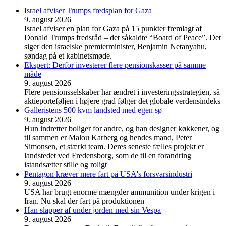
Israel afviser Trumps fredsplan for Gaza
9. august 2026
Israel afviser en plan for Gaza på 15 punkter fremlagt af
Donald Trumps fredsråd – det såkaldte “Board of Peace”. Det
siger den israelske premierminister, Benjamin Netanyahu,
søndag på et kabinetsmøde.
Ekspert: Derfor investerer flere pensionskasser på samme
måde
9. august 2026
Flere pensionsselskaber har ændret i investeringsstrategien, så
aktieporteføljen i højere grad følger det globale verdensindeks
Galleristens 500 kvm landsted med egen sø
9. august 2026
Hun indretter boliger for andre, og han designer køkkener, og
til sammen er Malou Karberg og hendes mand, Peter
Simonsen, et stærkt team. Deres seneste fælles projekt er
landstedet ved Fredensborg, som de til en forandring
istandsætter stille og roligt
Pentagon kræver mere fart på USA's forsvarsindustri
9. august 2026
USA har brugt enorme mængder ammunition under krigen i
Iran. Nu skal der fart på produktionen
Han slapper af under jorden med sin Vespa
9. august 2026