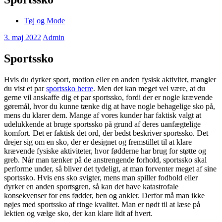
Tøj og Mode
3. maj 2022
Admin
Sportssko
Hvis du dyrker sport, motion eller en anden fysisk aktivitet, mangler
du vist et par
sportssko herre
. Men det kan meget vel være, at du
gerne vil anskaffe dig et par sportssko, fordi der er nogle krævende
gøremål, hvor du kunne tænke dig at have nogle behagelige sko på,
mens du klarer dem. Mange af vores kunder har faktisk valgt at
udelukkende at bruge sportssko på grund af deres uanfægtelige
komfort. Det er faktisk det ord, der bedst beskriver sportssko. Det
drejer sig om en sko, der er designet og fremstillet til at klare
krævende fysiske aktiviteter, hvor fødderne har brug for støtte og
greb. Når man tænker på de anstrengende forhold, sportssko skal
performe under, så bliver det tydeligt, at man forventer meget af sine
sportssko. Hvis ens sko svigter, mens man spiller fodbold eller
dyrker en anden sportsgren, så kan det have katastrofale
konsekvenser for ens fødder, ben og ankler. Derfor må man ikke
nøjes med sportssko af ringe kvalitet. Man er nødt til at læse på
lektien og vælge sko, der kan klare lidt af hvert.