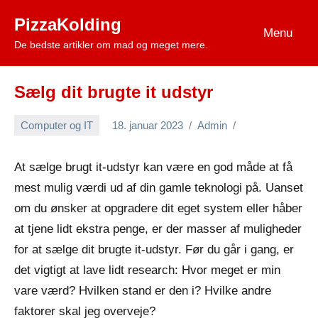
Videre
PizzaKolding
til
Menu
De bedste artikler om mad og meget mere.
indhold
Sælg dit brugte it udstyr
Computer og IT
18. januar 2023
Admin
At sælge brugt it-udstyr kan være en god måde at få
mest mulig værdi ud af din gamle teknologi på. Uanset
om du ønsker at opgradere dit eget system eller håber
at tjene lidt ekstra penge, er der masser af muligheder
for at sælge dit brugte it-udstyr. Før du går i gang, er
det vigtigt at lave lidt research: Hvor meget er min
vare værd? Hvilken stand er den i? Hvilke andre
faktorer skal jeg overveje?