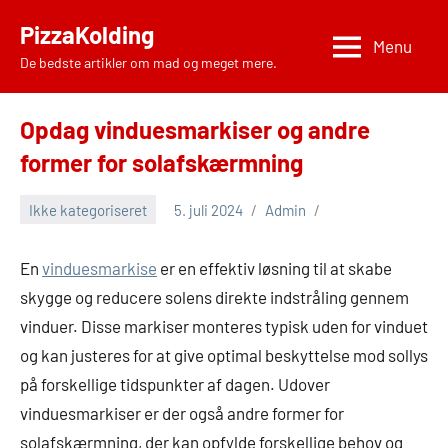
Videre
PizzaKolding
til
Menu
De bedste artikler om mad og meget mere.
indhold
Opdag vinduesmarkiser og andre
former for solafskærmning
Ikke kategoriseret
5. juli 2024
Admin
En
vinduesmarkise
er en effektiv løsning til at skabe
skygge og reducere solens direkte indstråling gennem
vinduer. Disse markiser monteres typisk uden for vinduet
og kan justeres for at give optimal beskyttelse mod sollys
på forskellige tidspunkter af dagen. Udover
vinduesmarkiser er der også andre former for
solafskærmning, der kan opfylde forskellige behov og