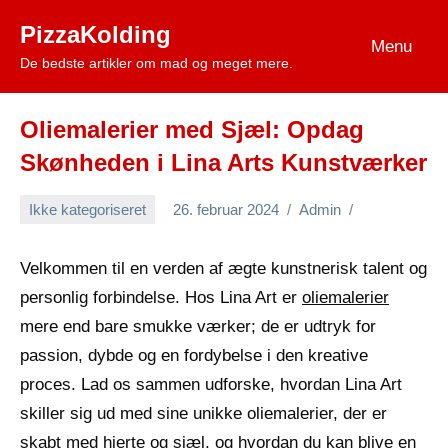
Videre
PizzaKolding
til
Menu
De bedste artikler om mad og meget mere.
indhold
Oliemalerier med Sjæl: Opdag
Skønheden i Lina Arts Kunstværker
Ikke kategoriseret
26. februar 2024
Admin
Velkommen til en verden af ægte kunstnerisk talent og
personlig forbindelse. Hos Lina Art er
oliemalerier
mere end bare smukke værker; de er udtryk for
passion, dybde og en fordybelse i den kreative
proces. Lad os sammen udforske, hvordan Lina Art
skiller sig ud med sine unikke oliemalerier, der er
skabt med hjerte og sjæl, og hvordan du kan blive en