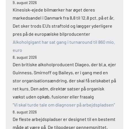
9. august 2026
Kinesisk-ejede bilmærker har øget deres
markedsandel i Danmark fra 8,8 til 12,8 pct. på et år.
Det sker trods EU’s straftold og lægger yderligere
pres på de europæiske bilproducenter
Alkoholgigant har sat gang i turnaround til 860 mio.
euro
8. august 2026
Den britiske alkoholproducent Diageo, der bl.a. ejer
Guinness, Smirnoff og Baileys, er i gang med en
stor organisationsændring, der skal få selskabet på
ret kurs. Den adm. direktør satser på organisk
vækst uden opkøb, fusioner eller frasalg
“Vi skal turde tale om diagnoser på arbejdspladsen”
8. august 2026
De fleste arbejdspladser er designet til en bestemt
måde at være på. De tilgodeser gennemsnittet,