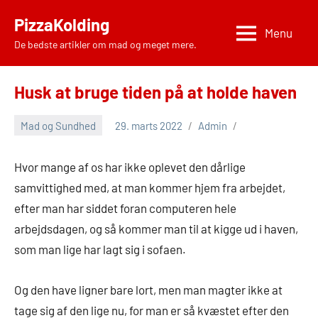
Videre
PizzaKolding
til
Menu
De bedste artikler om mad og meget mere.
indhold
Husk at bruge tiden på at holde haven
Mad og Sundhed
29. marts 2022
Admin
Hvor mange af os har ikke oplevet den dårlige
samvittighed med, at man kommer hjem fra arbejdet,
efter man har siddet foran computeren hele
arbejdsdagen, og så kommer man til at kigge ud i haven,
som man lige har lagt sig i sofaen.
Og den have ligner bare lort, men man magter ikke at
tage sig af den lige nu, for man er så kvæstet efter den