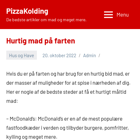
Videre
PizzaKolding
til
Menu
De bedste artikler om mad og meget mere.
indhold
Hurtig mad på farten
Hus og Have
20. oktober 2022
Admin
Hvis du er på farten og har brug for en hurtig bid mad, er
der masser af muligheder for at spise i nærheden af dig.
Her er nogle af de bedste steder at få et hurtigt måltid
mad:
– McDonald’s: McDonald’s er en af de mest populære
fastfoodkæder i verden og tilbyder burgere, pomfritter,
kylling og meget mere.