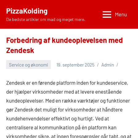
Videre
PizzaKolding
til
Menu
De bedste artikler om mad og meget mere.
indhold
Forbedring af kundeoplevelsen med
Zendesk
Service og økonomi
19. september 2025
Admin
Zendesk er en førende platform inden for kundeservice,
der hjælper virksomheder med at levere enestående
kundeoplevelser. Med en række værktøjer og funktioner
gør Zendesk det muligt for virksomheder at håndtere
kundehenvendelser effektivt og hurtigt. Ved at
centralisere al kommunikation på én platform kan
virksomheder sikre, at ingen forespørgsler går tabt, og at