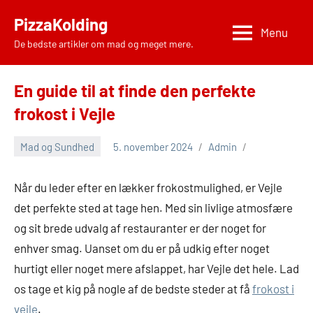
Videre
PizzaKolding
til
Menu
De bedste artikler om mad og meget mere.
indhold
En guide til at finde den perfekte
frokost i Vejle
Mad og Sundhed
5. november 2024
Admin
Når du leder efter en lækker frokostmulighed, er Vejle
det perfekte sted at tage hen. Med sin livlige atmosfære
og sit brede udvalg af restauranter er der noget for
enhver smag. Uanset om du er på udkig efter noget
hurtigt eller noget mere afslappet, har Vejle det hele. Lad
os tage et kig på nogle af de bedste steder at få
frokost i
vejle
.